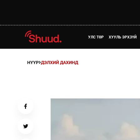
УЛС ТӨР
ХУУЛЬ ЭРХЗҮЙ
НҮҮР
ДЭЛХИЙ ДАХИНД