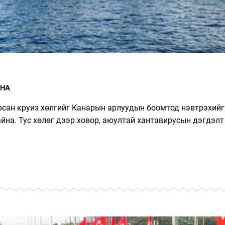
ЙНА
рсан круиз хөлгийг Канарын арлуудын боомтод нэвтрэхийг
йна. Тус хөлөг дээр ховор, аюултай хантавирусын дэгдэлт