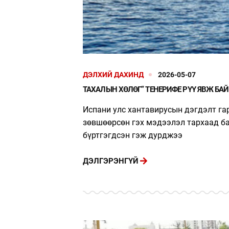
ДЭЛХИЙ ДАХИНД
2026-05-07
ТАХАЛЫН ХӨЛӨГ” ТЕНЕРИФЕ РҮҮ ЯВЖ БА
Испани улс хантавирусын дэгдэлт га
зөвшөөрсөн гэх мэдээлэл тархаад ба
бүртгэгдсэн гэж дурджээ
ДЭЛГЭРЭНГҮЙ