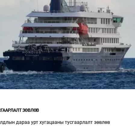
НИЙСЛЭЛД ШАХМАЛ ТҮЛШ
П.ЦАГААН: ҮҮСМЭ
БОРЛУУЛАХ 435 ЦЭГ
АМНАТ АВАХ БОЛ 
АЖИЛЛАНА
ШИГЭЭ ТУСГАЙ
ЗӨВШӨӨРӨЛТЭЙ Б
ХЭРЭГТЭЙ
СГААРЛАЛТ ЗӨВЛӨВ
лдлын дараа урт хугацааны тусгаарлалт зөвлөв