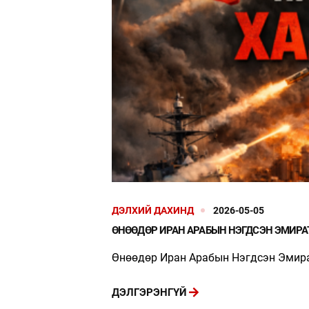
ДЭЛХИЙ ДАХИНД
2026-05-05
ӨНӨӨДӨР ИРАН АРАБЫН НЭГДСЭН ЭМИРАТ
Өнөөдөр Иран Арабын Нэгдсэн Эмират
ДЭЛГЭРЭНГҮЙ