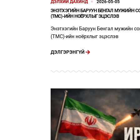
ДЭЛХИЙ ДАХИНД
2026-05-05
ЭНЭТХЭГИЙН БАРУУН БЕНГАЛ МУЖИЙН С
(TMC)-ИЙН НОЁРХЛЫГ ЭЦЭСЛЭВ
Энэтхэгийн Баруун Бенгал мужийн со
(TMC)-ийн ноёрхлыг эцэслэв
ДЭЛГЭРЭНГҮЙ