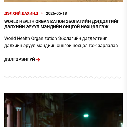
ДЭЛХИЙ ДАХИНД
2026-05-18
WORLD HEALTH ORGANIZATION ЭБОЛАГИЙН ДЭГДЭЛТИЙГ
ДЭЛХИЙН ЭРҮҮЛ МЭНДИЙН ОНЦГОЙ НӨХЦӨЛ ГЭЖ
ЗАРЛАЛАА
World Health Organization Эболагийн дэгдэлтийг
дэлхийн эрүүл мэндийн онцгой нөхцөл гэж зарлалаа
ДЭЛГЭРЭНГҮЙ