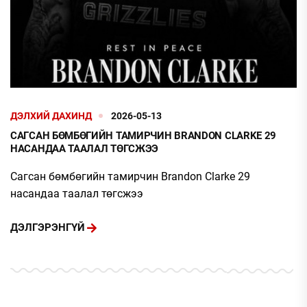
ДЭЛХИЙ ДАХИНД
2026-05-13
САГСАН БӨМБӨГИЙН ТАМИРЧИН BRANDON CLARKE 29
НАСАНДАА ТААЛАЛ ТӨГСЖЭЭ
Сагсан бөмбөгийн тамирчин Brandon Clarke 29
насандаа таалал төгсжээ
ДЭЛГЭРЭНГҮЙ