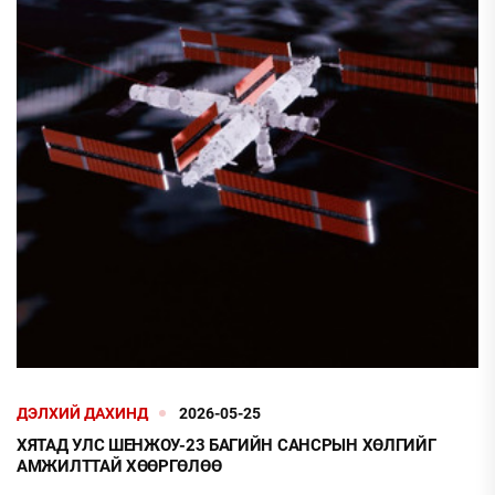
ДЭЛХИЙ ДАХИНД
2026-05-25
ХЯТАД УЛС ШЕНЖОУ-23 БАГИЙН САНСРЫН ХӨЛГИЙГ
АМЖИЛТТАЙ ХӨӨРГӨЛӨӨ