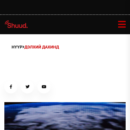
НҮҮР
ДЭЛХИЙ ДАХИНД