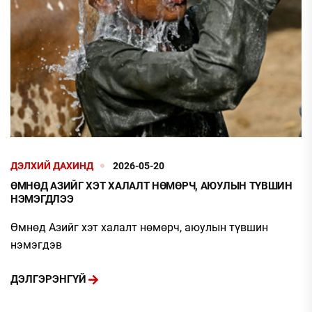
ДЭЛХИЙ ДАХИНД
2026-05-20
ӨМНӨД АЗИЙГ ХЭТ ХАЛАЛТ НӨМӨРЧ, АЮУЛЫН ТҮВШИН
НЭМЭГДЛЭЭ
Өмнөд Азийг хэт халалт нөмөрч, аюулын түвшин
нэмэгдэв
ДЭЛГЭРЭНГҮЙ