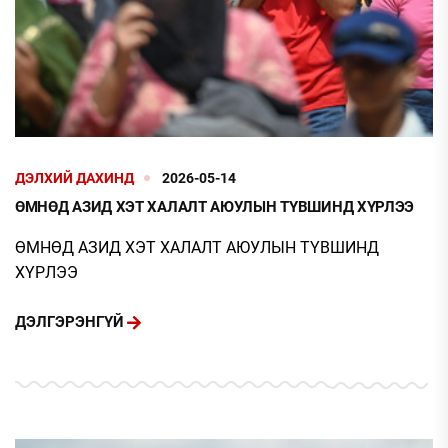
ДЭЛХИЙ ДАХИНД
2026-05-14
ӨМНӨД АЗИД ХЭТ ХАЛАЛТ АЮУЛЫН ТҮВШИНД ХҮРЛЭЭ
ӨМНӨД АЗИД ХЭТ ХАЛАЛТ АЮУЛЫН ТҮВШИНД
ХҮРЛЭЭ
ДЭЛГЭРЭНГҮЙ