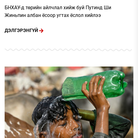
БНХАУ-д төрийн айлчлал хийж буй Путинд Ши
Жиньпин албан ёсоор угтах ёслол хийлээ
ДЭЛГЭРЭНГҮЙ