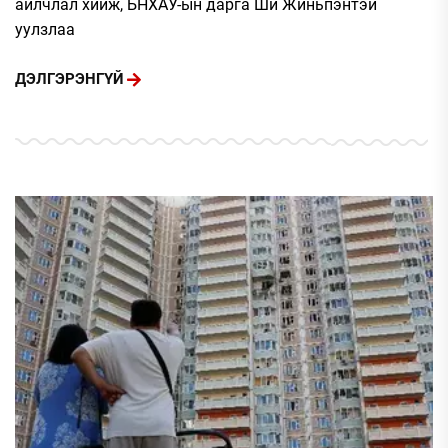
айлчлал хийж, БНХАУ-ын дарга Ши Жиньпэнтэй
уулзлаа
ДЭЛГЭРЭНГҮЙ