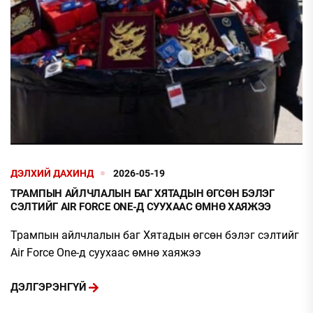
ДЭЛХИЙ ДАХИНД
2026-05-19
ТРАМПЫН АЙЛЧЛАЛЫН БАГ ХЯТАДЫН ӨГСӨН БЭЛЭГ
СЭЛТИЙГ AIR FORCE ONE-Д СУУХААС ӨМНӨ ХАЯЖЭЭ
Трампын айлчлалын баг Хятадын өгсөн бэлэг сэлтийг
Air Force One-д суухаас өмнө хаяжээ
ДЭЛГЭРЭНГҮЙ