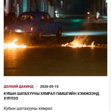
ДЭЛХИЙ ДАХИНД
2026-05-15
КУБЫН ШАТАХУУНЫ ХЯМРАЛ ГАМШГИЙН ХЭМЖЭЭНД
ХҮРЛЭЭ
Кубын шатахууны хямрал