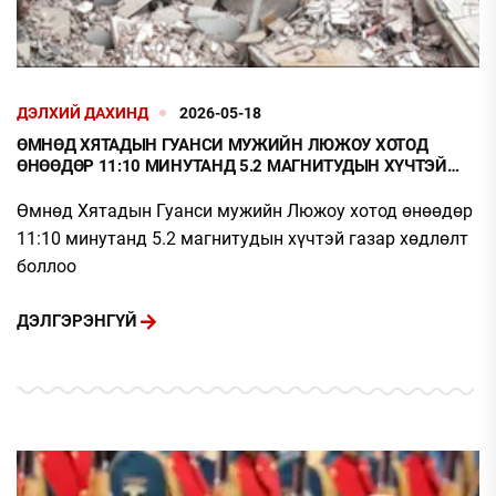
ДЭЛХИЙ ДАХИНД
2026-05-18
ӨМНӨД ХЯТАДЫН ГУАНСИ МУЖИЙН ЛЮЖОУ ХОТОД
ӨНӨӨДӨР 11:10 МИНУТАНД 5.2 МАГНИТУДЫН ХҮЧТЭЙ
ГАЗАР ХӨДЛӨЛТ БОЛЛОО
Өмнөд Хятадын Гуанси мужийн Люжоу хотод өнөөдөр
11:10 минутанд 5.2 магнитудын хүчтэй газар хөдлөлт
боллоо
ДЭЛГЭРЭНГҮЙ