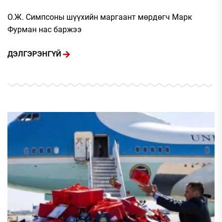
О.Ж. Симпсоны шүүхийн маргаант мөрдөгч Марк
Фурман нас баржээ
ДЭЛГЭРЭНГҮЙ