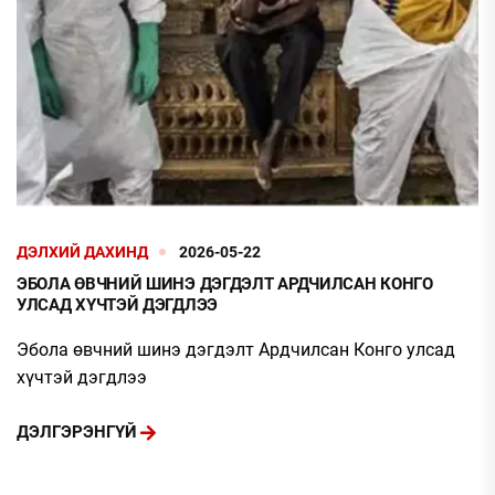
ДЭЛХИЙ ДАХИНД
2026-05-22
ЭБОЛА ӨВЧНИЙ ШИНЭ ДЭГДЭЛТ АРДЧИЛСАН КОНГО
УЛСАД ХҮЧТЭЙ ДЭГДЛЭЭ
Эбола өвчний шинэ дэгдэлт Ардчилсан Конго улсад
хүчтэй дэгдлээ
ДЭЛГЭРЭНГҮЙ