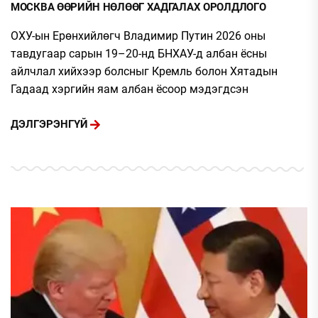
МОСКВА ӨӨРИЙН НӨЛӨӨГ ХАДГАЛАХ ОРОЛДЛОГО
ОХУ-ын Ерөнхийлөгч Владимир Путин 2026 оны
тавдугаар сарын 19–20-нд БНХАУ-д албан ёсны
айлчлал хийхээр болсныг Кремль болон Хятадын
Гадаад хэргийн яам албан ёсоор мэдэгдсэн
ДЭЛГЭРЭНГҮЙ