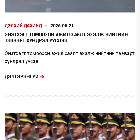
ДЭЛХИЙ ДАХИНД
2026-05-21
ЭНЭТХЭГТ ТОМООХОН АЖИЛ ХАЯЛТ ЭХЭЛЖ НИЙТИЙН
ТЭЭВЭРТ ХҮНДРЭЛ ҮҮСЛЭЭ
Энэтхэгт томоохон ажил хаялт эхэлж нийтийн тээвэрт
хүндрэл үүсэв
ДЭЛГЭРЭНГҮЙ