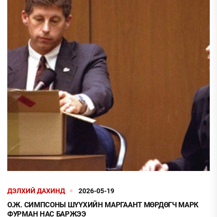
ДЭЛХИЙ ДАХИНД
2026-05-19
О.Ж. СИМПСОНЫ ШҮҮХИЙН МАРГААНТ МӨРДӨГЧ МАРК
ФУРМАН НАС БАРЖЭЭ