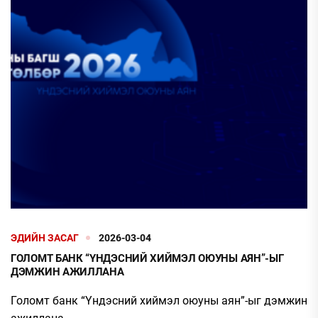
ЭДИЙН ЗАСАГ
2026-03-04
ГОЛОМТ БАНК “ҮНДЭСНИЙ ХИЙМЭЛ ОЮУНЫ АЯН”-ЫГ
ДЭМЖИН АЖИЛЛАНА
Голомт банк “Үндэсний хиймэл оюуны аян”-ыг дэмжин