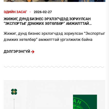
ЭДИЙН ЗАСАГ
2026-02-27
ЖИЖИГ, ДУНД БИЗНЕС ЭРХЛЭГЧДЭД ЗОРИУЛСАН
“ЭКСПОРТЫГ ДЭМЖИХ ХӨТӨЛБӨР” АМЖИЛТТАЙ
ҮРГЭЛЖИЛЖ БАЙНА
Жижиг, дунд бизнес эрхлэгчдэд зориулсан “Экспортыг
дэмжих хөтөлбөр” амжилттай үргэлжилж байна
ДЭЛГЭРЭНГҮЙ