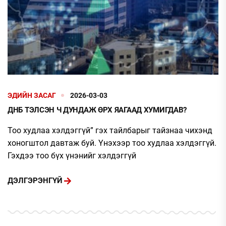
ЭДИЙН ЗАСАГ
2026-03-03
ДНБ ТЭЛСЭН Ч ДУНДАЖ ӨРХ ЯАГААД ХУМИГДАВ?
Тоо худлаа хэлдэггүй” гэх тайлбарыг тайзнаа чихэнд
хоногштол давтаж буй. Үнэхээр тоо худлаа хэлдэггүй.
Гэхдээ тоо бүх үнэнийг хэлдэггүй
ДЭЛГЭРЭНГҮЙ