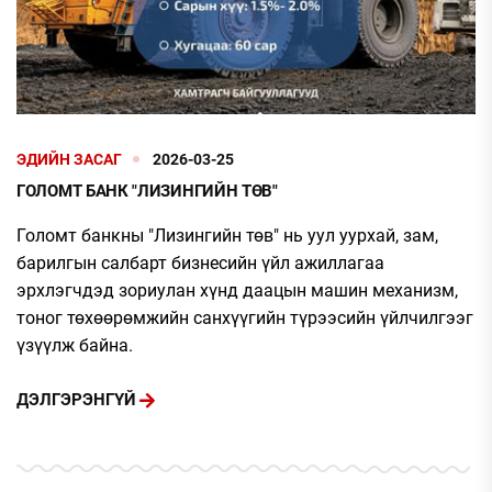
ЭДИЙН ЗАСАГ
2026-03-25
ГОЛОМТ БАНК "ЛИЗИНГИЙН ТӨВ"
Голомт банкны "Лизингийн төв" нь уул уурхай, зам,
барилгын салбарт бизнесийн үйл ажиллагаа
эрхлэгчдэд зориулан хүнд даацын машин механизм,
тоног төхөөрөмжийн санхүүгийн түрээсийн үйлчилгээг
үзүүлж байна.
ДЭЛГЭРЭНГҮЙ