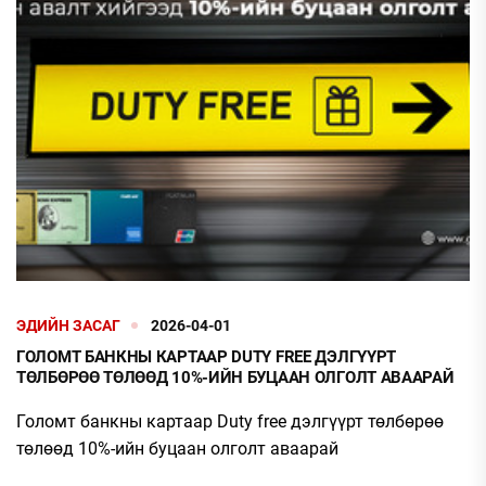
ЭДИЙН ЗАСАГ
2026-04-01
ГОЛОМТ БАНКНЫ КАРТААР DUTY FREE ДЭЛГҮҮРТ
ТӨЛБӨРӨӨ ТӨЛӨӨД 10%-ИЙН БУЦААН ОЛГОЛТ АВААРАЙ
Голомт банкны картаар Duty free дэлгүүрт төлбөрөө
төлөөд 10%-ийн буцаан олголт аваарай