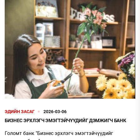
ЭДИЙН ЗАСАГ
2026-03-06
БИЗНЕС ЭРХЛЭГЧ ЭМЭГТЭЙЧҮҮДИЙГ ДЭМЖИГЧ БАНК
Голомт банк "Бизнес эрхлэгч эмэгтэйчүүдийг