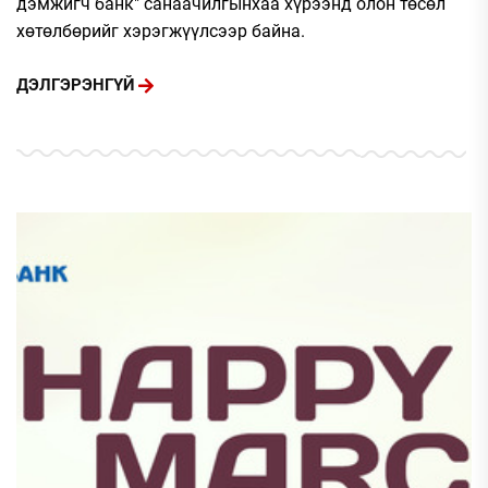
дэмжигч банк" санаачилгынхаа хүрээнд олон төсөл
хөтөлбөрийг хэрэгжүүлсээр байна.
ДЭЛГЭРЭНГҮЙ