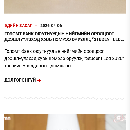
ЭДИЙН ЗАСАГ
2026-04-06
ГОЛОМТ БАНК ОЮУТНУУДЫН НИЙГМИЙН ОРОЛЦООГ
ДЭЭШЛҮҮЛЭХЭД ХУВЬ НЭМРЭЭ ОРУУЛЖ, “STUDENT LED
2026” ТӨСЛИЙН УРАЛДААНЫГ ДЭМЖЛЭЭ
Голомт банк оюутнуудын нийгмийн оролцоог
дээшлүүлэхэд хувь нэмрээ оруулж, “Student Led 2026”
төслийн уралдааныг дэмжлээ
ДЭЛГЭРЭНГҮЙ