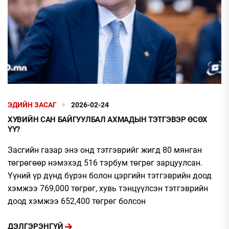
ЭДИЙН ЗАСАГ
2026-02-24
ХУВИЙН САН БАЙГУУЛБАЛ АХМАДЫН ТЭТГЭВЭР ӨСӨХ
ҮҮ?
Засгийн газар энэ онд тэтгэврийг жигд 80 мянган
төгрөгөөр нэмэхэд 516 тэрбум төгрөг зарцуулсан.
Үүний үр дүнд бүрэн болон цэргийн тэтгэврийн доод
хэмжээ 769,000 төгрөг, хувь тэнцүүлсэн тэтгэврийн
доод хэмжээ 652,400 төгрөг болсон
ДЭЛГЭРЭНГҮЙ