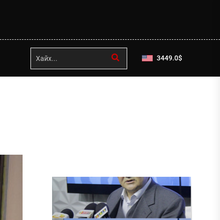
3449.0
$