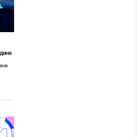
ЛДӨНӨ
өнө