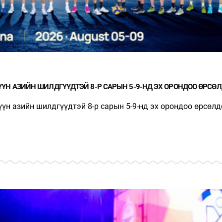
ҮН АЗИЙН ШИЛДГҮҮДТЭЙ 8-Р САРЫН 5-9-НД ЭХ ОРОНДОО ӨРСӨ
н азийн шилдгүүдтэй 8-р сарын 5-9-нд эх орондоо өрсөлд