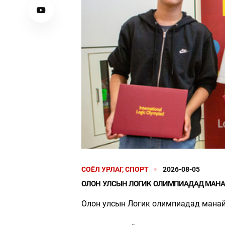
 ГАЗАРТ
АЛДАРТ BOYZONE
ҮҮЛСЭН БОЛ 20
ХАМТЛАГИЙН ГИШҮҮН RONAN
Р СУУТГАНА
KEATING АНХ УДАА МОНГОЛД
ДУУЛНА
СОЁЛ УРЛАГ, СПОРТ
2026-08-05
ОЛОН УЛСЫН ЛОГИК ОЛИМПИАДАД МАНАЙ
Олон улсын Логик олимпиадад манай 