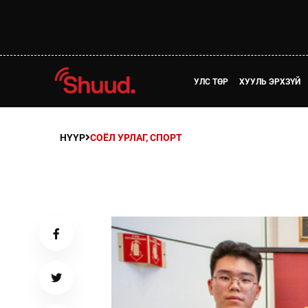
УЛС ТӨР
ХУУЛЬ ЭРХЗҮЙ
НҮҮР
СОЁЛ УРЛАГ, СПОРТ