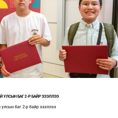
П.ЦАГААН: ҮҮСМЭЛ ОРДООС
Ц.МОНГОЛ: НЭГ ГЭРЭ
АМНАТ АВАХ БОЛ ӨМНӨХ
ХЭРЭГ ГЭЭД, НӨГӨӨГ
ШИГЭЭ ТУСГАЙ
НЬ ШУДАРГА ЁС УУ?
ЗӨВШӨӨРӨЛТЭЙ БОЛГОХ
ХЭРЭГТЭЙ
 УЛСЫН БАГ 2-Р БАЙР ЭЗЭЛЛЭЭ
улсын баг 2-р байр эзэллээ