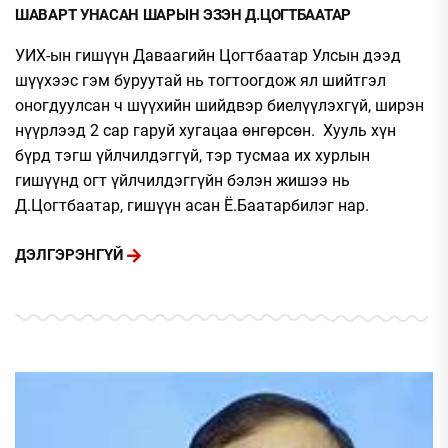
ШАВАРТ УНАСАН ШАРЫН ЭЗЭН Д.ЦОГТБААТАР
УИХ-ын гишүүн Даваагийн Цогтбаатар Улсын дээд
шүүхээс гэм буруутай нь тогтоогдож ял шийтгэл
оногдуулсан ч шүүхийн шийдвэр биелүүлэхгүй, ширэн
нүүрлээд 2 сар гаруй хугацаа өнгөрсөн. Хууль хүн
бүрд тэгш үйлчилдэггүй, тэр тусмаа их хурлын
гишүүнд огт үйлчилдэггүйн бэлэн жишээ нь
Д.Цогтбаатар, гишүүн асан Ё.Баатарбилэг нар.
ДЭЛГЭРЭНГҮЙ