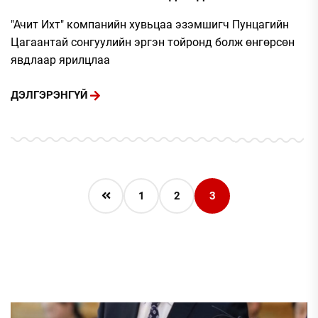
БОЛОХГҮЙ
"Ачит Ихт" компанийн хувьцаа эзэмшигч Пунцагийн
Цагаантай сонгуулийн эргэн тойронд болж өнгөрсөн
явдлаар ярилцлаа
ДЭЛГЭРЭНГҮЙ
1
2
3