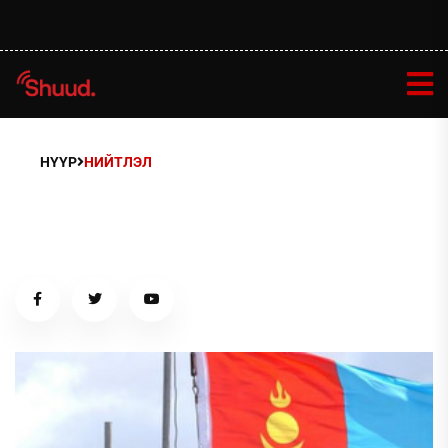
НҮҮР
НИЙТЛЭЛ