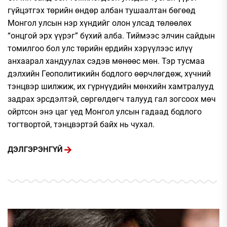
гүйцэтгэх төрийн өндөр албан тушаалтан бөгөөд
Монгол улсын нэр хүндийг олон улсад төлөөлөх
“онцгой эрх үүрэг” бүхий алба. Тиймээс элчин сайдын
томилгоо бол улс төрийн ердийн хэрүүлээс илүү
анхаарал хандуулах сэдэв мөнөөс мөн. Тэр тусмаа
дэлхийн Геополитикийн бодлого өөрчлөгдөж, хүчний
тэнцвэр шилжиж, их гүрнүүдийн мөнхийн хамтралууд
задрах эрсдэлтэй, сөргөлдөгч талууд гал зогсоох мөч
ойртсон энэ цаг үед Монгол улсын гадаад бодлого
тогтвортой, тэнцвэртэй байх нь чухал.
ДЭЛГЭРЭНГҮЙ