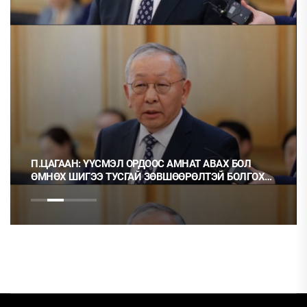
П.ЦАГААН: ҮҮСМЭЛ ОРДООС АМНАТ АВАХ БОЛ
ӨМНӨХ ШИГЭЭ ТУСГАЙ ЗӨВШӨӨРӨЛТЭЙ БОЛГОХ
ХЭРЭГТЭЙ