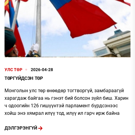
УЛС ТӨР
2026-04-28
ТӨРГҮЙДСЭН ТӨР
Монголын улс төр өнөөдөр тогтворгүй, замбараагүй
харагдаж байгаа нь гэнэт бий болсон зүйл биш. Харин
ч одоогийн 126 гишүүнтэй парламент бүрдсэнээс
хойш энэ хямрал илүү тод, илүү ил гарч ирж байна
ДЭЛГЭРЭНГҮЙ