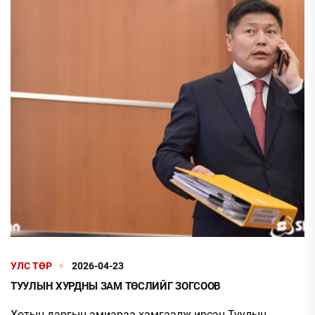
УЛС ТӨР
2026-04-23
ТУУЛЫН ХУРДНЫ ЗАМ ТӨСЛИЙГ ЗОГСООВ
Хотын даргын амиараа хамгаалж ирсэн Туулын