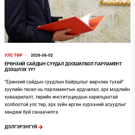
УЛС ТӨР
2026-06-02
ЕРӨНХИЙ САЙДЫН СУУДАЛ ДООШИЛБОЛ ПАРЛАМЕНТ
ДЭЭШЛЭХ ҮҮ?
“Ерөнхий сайдын суудлын байршлыг өөрчлөх тухай”
хуулийн төсөл нь парламентын ардчилал, эрх мэдлийн
хуваарилалт, төрийн институциудын харилцаатай
холбоотой улс төр, эрх зүйн өргөн хүрээний асуудлыг
хөндөж буй санаачилга
ДЭЛГЭРЭНГҮЙ