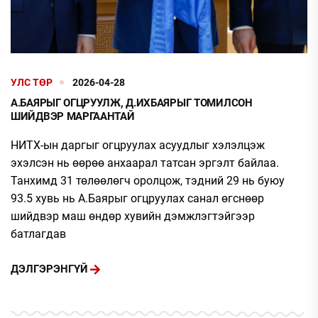
УЛС ТӨР
2026-04-28
А.БАЯРЫГ ОГЦРУУЛЖ, Д.ИХБАЯРЫГ ТОМИЛСОН
ШИЙДВЭР МАРГААНТАЙ
НИТХ-ын даргыг огцруулах асуудлыг хэлэлцэж
эхэлсэн нь өөрөө анхаарал татсан эргэлт байлаа.
Танхимд 31 төлөөлөгч оролцож, тэдний 29 нь буюу
93.5 хувь нь А.Баярыг огцруулах санал өгснөөр
шийдвэр маш өндөр хувийн дэмжлэгтэйгээр
батлагдав
ДЭЛГЭРЭНГҮЙ