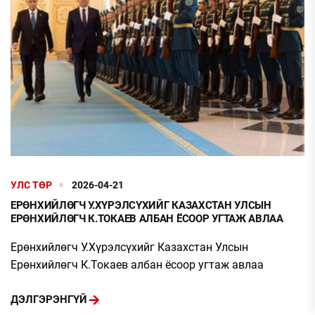
УЛС ТӨР
2026-04-21
ЕРӨНХИЙЛӨГЧ У.ХҮРЭЛСҮХИЙГ КАЗАХСТАН УЛСЫН
ЕРӨНХИЙЛӨГЧ К.ТОКАЕВ АЛБАН ЁСООР УГТАЖ АВЛАА
Ерөнхийлөгч У.Хүрэлсүхийг Казахстан Улсын
Ерөнхийлөгч К.Токаев албан ёсоор угтаж авлаа
ДЭЛГЭРЭНГҮЙ