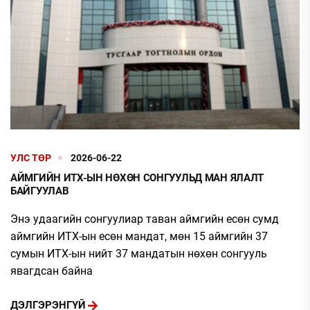
УЛС ТӨР
2026-06-22
АЙМГИЙН ИТХ-ЫН НӨХӨН СОНГУУЛЬД МАН ЯЛАЛТ
БАЙГУУЛАВ
Энэ удаагийн сонгуулиар таван аймгийн есөн сумд
аймгийн ИТХ-ын есөн мандат, мөн 15 аймгийн 37
сумын ИТХ-ын нийт 37 мандатын нөхөн сонгууль
явагдсан байна
ДЭЛГЭРЭНГҮЙ