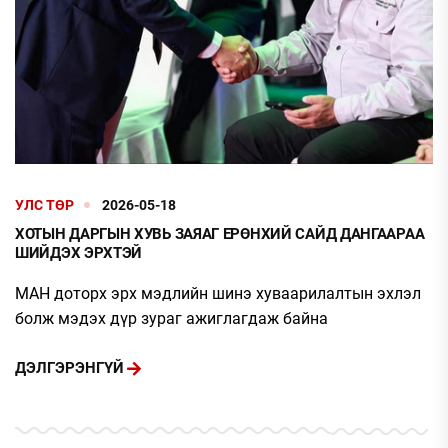
УЛС ТӨР
2026-05-18
ХОТЫН ДАРГЫН ХУВЬ ЗАЯАГ ЕРӨНХИЙ САЙД ДАНГААРАА
ШИЙДЭХ ЭРХТЭЙ
МАН доторх эрх мэдлийн шинэ хуваарилалтын эхлэл
болж мэдэх дүр зураг ажиглагдаж байна
ДЭЛГЭРЭНГҮЙ