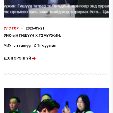
УЛС ТӨР
2026-05-21
УИХ-ЫН ГИШҮҮН Х.ТЭМҮҮЖИН:
УИХ-ын гишүүн Х.Тэмүүжин:
ДЭЛГЭРЭНГҮЙ