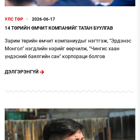
УЛС ТӨР
2026-06-17
14 ТӨРИЙН ӨМЧИТ КОМПАНИЙГ ТАТАН БУУЛГАВ
Зарим төрийн өмчит компаниудыг нэгтгэж, "Эрдэнэс
Монгол" нэгдлийн нэрийг өөрчилж, "Чингис хаан
үндэсний баялгийн сан" корпораци болгов
ДЭЛГЭРЭНГҮЙ