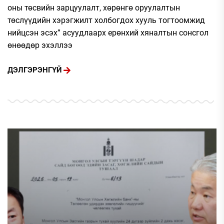
оны төсвийн зарцуулалт, хөрөнгө оруулалтын
төслүүдийн хэрэгжилт холбогдох хууль тогтоомжид
нийцсэн эсэх” асуудлаарх ерөнхий хяналтын сонсгол
өнөөдөр эхэллээ
ДЭЛГЭРЭНГҮЙ