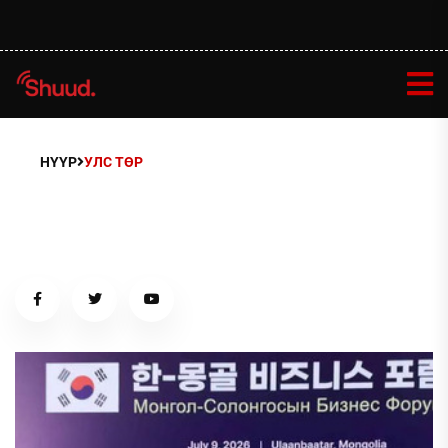
НҮҮР
УЛС ТӨР