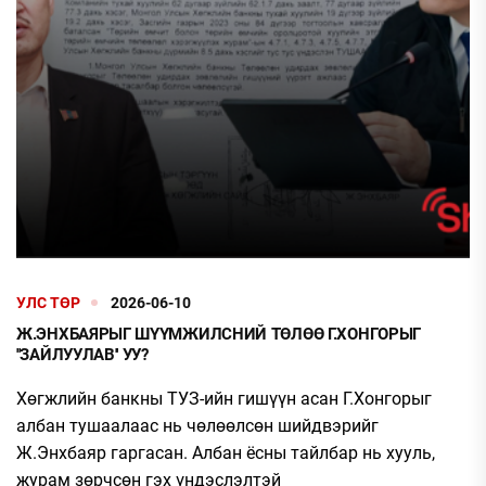
УЛС ТӨР
2026-06-10
Ж.ЭНХБАЯРЫГ ШҮҮМЖИЛСНИЙ ТӨЛӨӨ Г.ХОНГОРЫГ
''ЗАЙЛУУЛАВ'' УУ?
Хөгжлийн банкны ТУЗ-ийн гишүүн асан Г.Хонгорыг
албан тушаалаас нь чөлөөлсөн шийдвэрийг
Ж.Энхбаяр гаргасан. Албан ёсны тайлбар нь хууль,
журам зөрчсөн гэх үндэслэлтэй