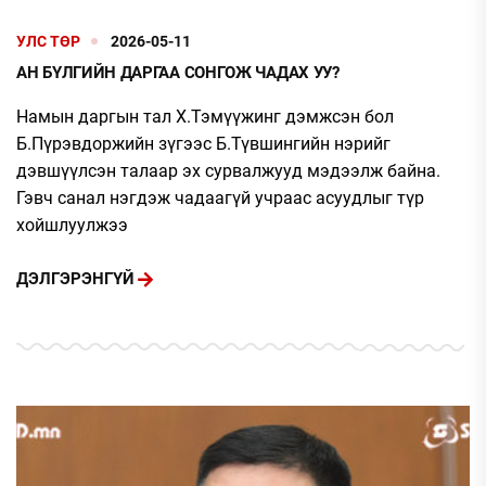
УЛС ТӨР
2026-05-11
АН БҮЛГИЙН ДАРГАА СОНГОЖ ЧАДАХ УУ?
Намын даргын тал Х.Тэмүүжинг дэмжсэн бол
Б.Пүрэвдоржийн зүгээс Б.Түвшингийн нэрийг
дэвшүүлсэн талаар эх сурвалжууд мэдээлж байна.
Гэвч санал нэгдэж чадаагүй учраас асуудлыг түр
хойшлуулжээ
ДЭЛГЭРЭНГҮЙ