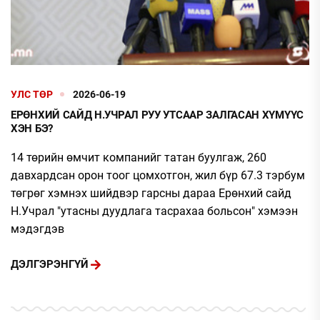
УЛС ТӨР
2026-06-19
ЕРӨНХИЙ САЙД Н.УЧРАЛ РУУ УТСААР ЗАЛГАСАН ХҮМҮҮС
ХЭН БЭ?
14 төрийн өмчит компанийг татан буулгаж, 260
давхардсан орон тоог цомхотгон, жил бүр 67.3 тэрбум
төгрөг хэмнэх шийдвэр гарсны дараа Ерөнхий сайд
Н.Учрал "утасны дуудлага тасрахаа больсон" хэмээн
мэдэгдэв
ДЭЛГЭРЭНГҮЙ