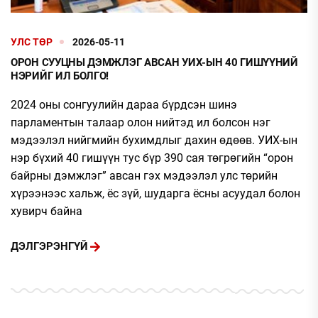
УЛС ТӨР
2026-05-11
ОРОН СУУЦНЫ ДЭМЖЛЭГ АВСАН УИХ-ЫН 40 ГИШҮҮНИЙ
НЭРИЙГ ИЛ БОЛГО!
2024 оны сонгуулийн дараа бүрдсэн шинэ
парламентын талаар олон нийтэд ил болсон нэг
мэдээлэл нийгмийн бухимдлыг дахин өдөөв. УИХ-ын
нэр бүхий 40 гишүүн тус бүр 390 сая төгрөгийн “орон
байрны дэмжлэг” авсан гэх мэдээлэл улс төрийн
хүрээнээс хальж, ёс зүй, шударга ёсны асуудал болон
хувирч байна
ДЭЛГЭРЭНГҮЙ